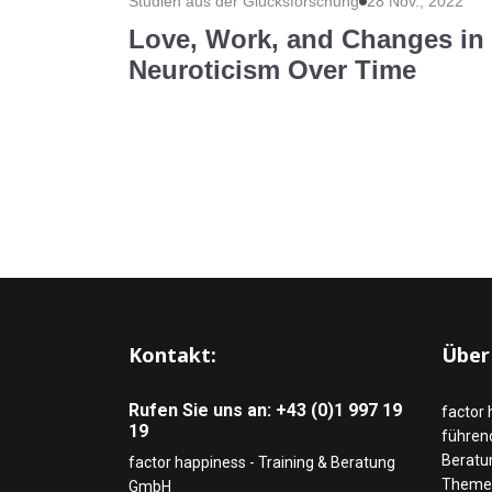
Studien aus der Glücksforschung
28 Nov., 2022
Love, Work, and Changes in 
Neuroticism Over Time
Kontakt:
Über
Rufen Sie uns an: +43 (0)1 997 19
factor 
19
führend
Beratu
factor happiness - Training & Beratung
Themen
GmbH