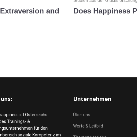
Studien aus der Glücksforschun
Extraversion and
Does Happiness P
 uns:
Unternehmen
happiness ist Österreichs
Über uns
es Trainings- &
Werte & Leitbild
ngsunternehmen für den
bereich soziale Kompetenz im