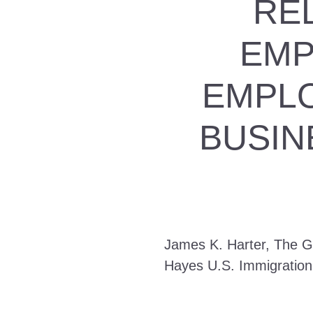
RE
EMP
EMPL
BUSIN
James K. Harter, The Ga
Hayes U.S. Immigration 