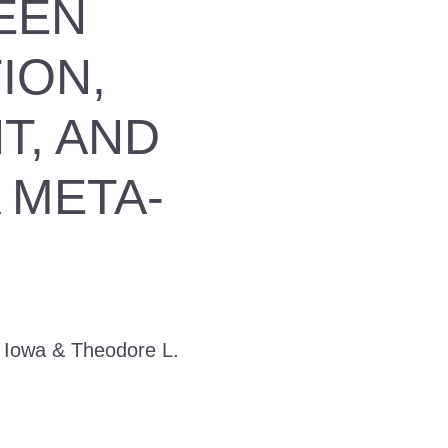
EEN
ION,
, AND
 META-
f Iowa & Theodore L.