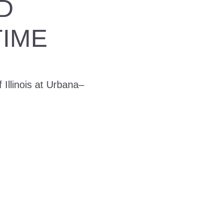
D
TIME
 Illinois at Urbana–