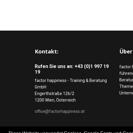
Kontakt:
Über
Rufen Sie uns an: +43 (0)1 997 19
factor 
19
führend
Beratu
factor happiness - Training & Beratung
Themen
GmbH
Untern
Engerthstraße 126/2
1200 Wien, Österreich
office@factorhappiness.at