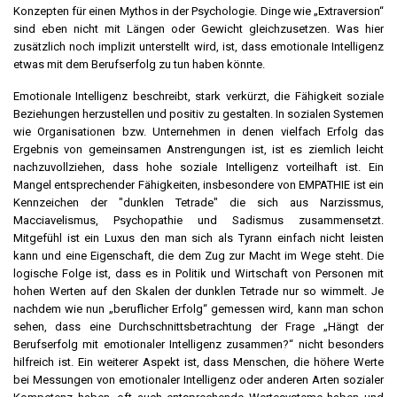
Konzepten für einen Mythos in der Psychologie. Dinge wie „Extraversion“
sind eben nicht mit Längen oder Gewicht gleichzusetzen. Was hier
zusätzlich noch implizit unterstellt wird, ist, dass emotionale Intelligenz
etwas mit dem Berufserfolg zu tun haben könnte.
Emotionale Intelligenz beschreibt, stark verkürzt, die Fähigkeit soziale
Beziehungen herzustellen und positiv zu gestalten. In sozialen Systemen
wie Organisationen bzw. Unternehmen in denen vielfach Erfolg das
Ergebnis von gemeinsamen Anstrengungen ist, ist es ziemlich leicht
nachzuvollziehen, dass hohe soziale Intelligenz vorteilhaft ist. Ein
Mangel entsprechender Fähigkeiten, insbesondere von EMPATHIE ist ein
Kennzeichen der "dunklen Tetrade" die sich aus Narzissmus,
Macciavelismus, Psychopathie und Sadismus zusammensetzt.
Mitgefühl ist ein Luxus den man sich als Tyrann einfach nicht leisten
kann und eine Eigenschaft, die dem Zug zur Macht im Wege steht. Die
logische Folge ist, dass es in Politik und Wirtschaft von Personen mit
hohen Werten auf den Skalen der dunklen Tetrade nur so wimmelt. Je
nachdem wie nun „beruflicher Erfolg“ gemessen wird, kann man schon
sehen, dass eine Durchschnittsbetrachtung der Frage „Hängt der
Berufserfolg mit emotionaler Intelligenz zusammen?“ nicht besonders
hilfreich ist. Ein weiterer Aspekt ist, dass Menschen, die höhere Werte
bei Messungen von emotionaler Intelligenz oder anderen Arten sozialer