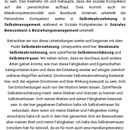
zu sein. Das bestreite ich und behaupte, dass die soziale Kompetenz
auf der persönlichen aufbaut. Dies kommt auch im
Metakompetenzmodell zum Ausdruck. Goleman unterteilt die
Persönliche Kompetenz weiter in
Selbstwahrnehmung
&
Selbstmanagement
, während er Soziale Kompetenzen in
Soziales
Bewusstsein
&
Beziehungsmanagement
unterteilt.
Betrachten wir nun diese Unterteilungen weiter und beginnen mit dem
Punkt
Selbstwahrnehmung
. Unterpunkte sind hier:
Emotionale
Selbstwahrnehmung
, eine zutreffende
Selbsteinschätzung
und
Selbstvertrauen
. Wir sehen schon, dass es durchaus auch andere
Arten geben könnte, wie man diese Fähigkeiten und Eigenschaften
kategorisieren kann und dass die Einteilung wieder auf einigen ziemlich
unklaren Begriffen aufsetzt. Emotionale Selbstwahrnehmung bedeutet
hier, sich der eigenen Emotionen und ihrer Wirkung bewusst zu sein; Sich
bei Entscheidungen auch von der Intuition leiten lassen. Zutreffende
Selbsteinschätzung meint: seine Stärken und Grenzen zu kennen und
Selbstvertrauen: Sich seines Wertes und seiner Fähigkeiten bewusst
sein. In der hier gegebenen Definition halte ich Selbstvertrauen für
redundant, denn wenn ich meine Stärken und Fähigkeiten richtig
einschätze habe ich auch in dem hier genannten Sinn ein Bewusstsein
über meinen Wert und meine Fähigkeiten. Ich halte das Selbstvertrauen
trotzdem hier für sinnvoll, da es für mich auch eine Handlungstendenz