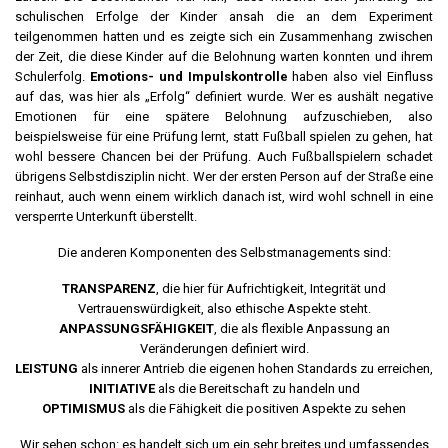
schulischen Erfolge der Kinder ansah die an dem Experiment
teilgenommen hatten und es zeigte sich ein Zusammenhang zwischen
der Zeit, die diese Kinder auf die Belohnung warten konnten und ihrem
Schulerfolg.
Emotions- und Impulskontrolle
haben also viel Einfluss
auf das, was hier als „Erfolg“ definiert wurde. Wer es aushält negative
Emotionen für eine spätere Belohnung aufzuschieben, also
beispielsweise für eine Prüfung lernt, statt Fußball spielen zu gehen, hat
wohl bessere Chancen bei der Prüfung. Auch Fußballspielern schadet
übrigens Selbstdisziplin nicht. Wer der ersten Person auf der Straße eine
reinhaut, auch wenn einem wirklich danach ist, wird wohl schnell in eine
versperrte Unterkunft überstellt.
Die anderen Komponenten des Selbstmanagements sind:
TRANSPARENZ
, die hier für Aufrichtigkeit, Integrität und
Vertrauenswürdigkeit, also ethische Aspekte steht.
ANPASSUNGSFÄHIGKEIT
, die als flexible Anpassung an
Veränderungen definiert wird.
LEISTUNG
als innerer Antrieb die eigenen hohen Standards zu erreichen,
INITIATIVE
als die Bereitschaft zu handeln und
OPTIMISMUS
als die Fähigkeit die positiven Aspekte zu sehen
Wir sehen schon: es handelt sich um ein sehr breites und umfassendes