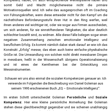
Kompetenz haben, oft auch entsprechende Wertesysteme haben und
somit Geld und Macht möglicherweise nicht die primäre
Motivationsquellen sind. Ich sehe das ausgesprochen oft im Coaching
von Führungskräften, wenn diese entweder nicht für den Kampf um die
nächsthöhere Beförderungsstufe ihren Hut in den Ring werfen, weil
ihnen anderes viel wichtiger ist, oder sie sogar aus Firmen ausscheiden,
um sich anderen, für sie sinnstiftenderen Tätigkeiten, die aber deutlich
schlechter bezahlt sind, zu widmen. Alle diese Fälle belegen sogar einen
negativen Zusammenhang zwischen emotionaler Intelligenz und
beruflichem Erfolg. Es kommt nämlich dabei stark darauf an wie ich das
Konstrukt „Erfolg“ messe, das eben auch keine einfache physikalische
Größe ist. Die Umwandlung von solchen nicht direkt messbaren Dingen
in messbare, heißt in der Wissenschaft übrigens Operationalisierung
und ist eines der Kernthemen bei der Entwicklung von
Messinstrumenten.
Schauen wir uns also einmal die sozialen Kompetenzen genauer an. Ich
verwende im Folgenden die Beschreibung von Daniel Goleman aus
seinem 1995 erschienenen Buch „EQ – Emotionale Intelligenz“:
Im ersten Schritt unterscheidet Goleman
Persönliche
und
Soziale
Kompetenz
. Hier eine kleine persönliche Anmerkung: Bei Goleman
stehen diese gleichberechtigt gegenüber und sie scheinen unabhängig