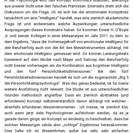
In der Psychologie wird das Konzept kontrovers diskutiert, allerdings
aus unserer Sicht unter den falschen Prämissen. Einerseits dreht sich die
Diskussion um die Frage, ob es sich bei der emotionalen Kompetnez
tatsächlich um eine "Intelligenz" handelt, was eine ziemlich akademische
Frage ist und andererseits welche Auswirkungen unterschiedliche
Ausprägungen dieses Konstrukts haben. So kommen Ernest H. O'Boyle
Jr. und seinen Kollegen in einer Metaanalyse im Jahr 2011 zu dem zu
dem Ergebnis, "dass die Vorhersagekraft von emotionaler Intelligenz für
den Berufserfolg auch von der Art des Messinstrumentes abhängt, mit
dem emotionale Intelligenz gemessen wird. So können Leistungstests
basierend auf dem Model nach Mayer und Salovey den Berufserfolg
nicht besser vorhersagen als die Kombination aus kognitiver Intelligenz
und den fünf Persönlichkeitsdimensionen.“ Bei den fünf
Persönlichkeitsdimensionen handelt es sich um die sogenannten „Big 5
der Persönlichkeitspsychologie“. Was das genau bedeutet, ist für meine
weitere Ausführung nicht relevant. Die Studie ist aus unterschiedlichen
Gründen methodisch angreifbar. Dass ein ziemlich abstraktes (und
erfundenes) Konzept selbstverständlich davon abhängt mit welchen -
ebenfalls erfundenen Messinstrumenten - ich messe, ist ziemlich klar,
auch wenn jetzt viele PsychologInnen aufstöhnen werden, da es ja
gerade darum ginge, ein Konzept so eindeutig zu beschreiben, dass bei
solchen Messungen valide also „richtige“ Ergebnisse herauskommen.
Dies halte ich im Wesentlichen, außer bei sehr, sehr einfachen