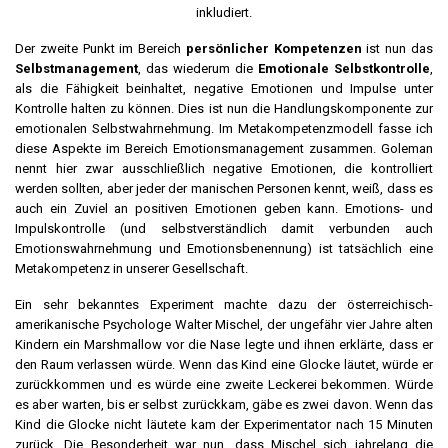
inkludiert.
Der zweite Punkt im Bereich
persönlicher Kompetenzen
ist nun das
Selbstmanagement
, das wiederum die
Emotionale Selbstkontrolle
,
als die Fähigkeit beinhaltet, negative Emotionen und Impulse unter
Kontrolle halten zu können. Dies ist nun die Handlungskomponente zur
emotionalen Selbstwahrnehmung. Im Metakompetenzmodell fasse ich
diese Aspekte im Bereich Emotionsmanagement zusammen. Goleman
nennt hier zwar ausschließlich negative Emotionen, die kontrolliert
werden sollten, aber jeder der manischen Personen kennt, weiß, dass es
auch ein Zuviel an positiven Emotionen geben kann. Emotions- und
Impulskontrolle (und selbstverständlich damit verbunden auch
Emotionswahrnehmung und Emotionsbenennung) ist tatsächlich eine
Metakompetenz in unserer Gesellschaft.
Ein sehr bekanntes Experiment machte dazu der österreichisch-
amerikanische Psychologe Walter Mischel, der ungefähr vier Jahre alten
Kindern ein Marshmallow vor die Nase legte und ihnen erklärte, dass er
den Raum verlassen würde. Wenn das Kind eine Glocke läutet, würde er
zurückkommen und es würde eine zweite Leckerei bekommen. Würde
es aber warten, bis er selbst zurückkam, gäbe es zwei davon. Wenn das
Kind die Glocke nicht läutete kam der Experimentator nach 15 Minuten
zurück. Die Besonderheit war nun, dass Mischel sich jahrelang die