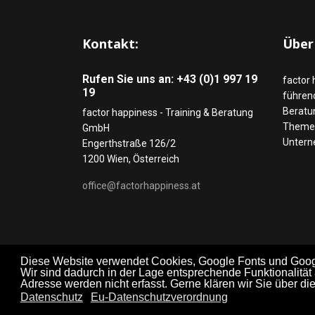
Kontakt:
Über
Rufen Sie uns an: +43 (0)1 997 19
factor 
19
führend
Beratu
factor happiness - Training & Beratung
Themen
GmbH
Untern
Engerthstraße 126/2
1200 Wien, Österreich
office@factorhappiness.at
Diese Website verwendet Cookies, Google Fonts und Google
Wir sind dadurch in der Lage entsprechende Funktionalität
Adresse werden nicht erfasst. Gerne klären wir Sie über d
© 2026 factor happiness Training & Beratung GmbH
Datenschutz
Eu-Datenschutzverordnung