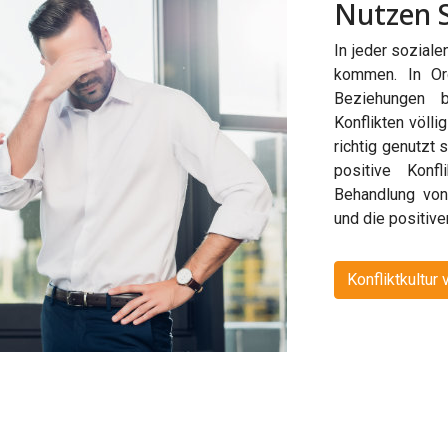
Nutzen S
In jeder sozial
kommen. In Org
Beziehungen b
Konflikten völl
richtig genutzt 
positive Konfl
Behandlung von
und die positiv
Konfliktkultur