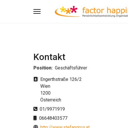
Kontakt
Position:
Geschäftsführer
Adresse
Engerthstraße 126/2
Wien
1200
Österreich
Telefon
01/9971919
Mobil
06648403577
Website
http://www.stefangros.at